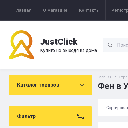
Главная
О магазине
Контакты
Регист
JustClick
Купите не выходя из дома
Главная
/
Стро
Фен в 
Каталог товаров
Сортирова
Фильтр
Цена 