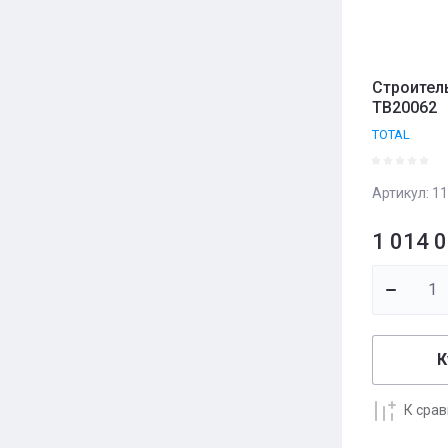
Строител
TB20062
TOTAL
Артикул:
11
1 014 
К
К сра