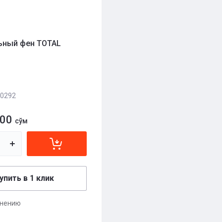
ьный фен TOTAL
0292
000
сўм
упить в 1 клик
внению