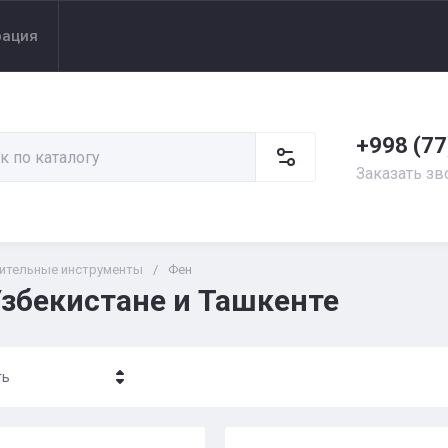
рация
+998 (77
Заказать зв
ительные инструменты
/
Фен
Узбекистане и Ташкенте
ть
- убывание