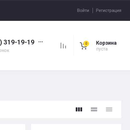
Войти
Регистрация
) 319-19-19
Корзина
0
пуста
онок