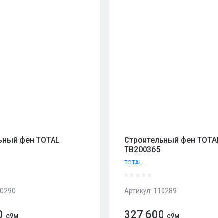
- возрастание
ние - Я-А
ние - А-Я
ьный фен TOTAL
Строительный фен TOTA
TB200365
TOTAL
0290
Артикул:
110289
0
327 600
сўм
сўм