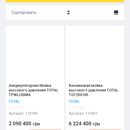
Сортировать
Цена - убывание
Цена - возрастание
Название - Я-А
Название - А-Я
Аккумуляторная Мойка
Бензиновая мойка
высокого давления TOTAL
высокого давления TOTAL
TPWLI20084
TGT250105
TOTAL
TOTAL
Артикул:
110183
Артикул:
110431
2 090 400
6 224 400
сўм
сўм