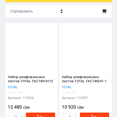
Сортировать
Цена - убывание
Цена - возрастание
Название - Я-А
Название - А-Я
Набор шлифовальных
Набор шлифовальных
листов TOTAL TAC74914112
листов TOTAL TAC749241-1
TOTAL
TOTAL
Артикул:
110556
Артикул:
110557
12 480
10 920
сўм
сўм