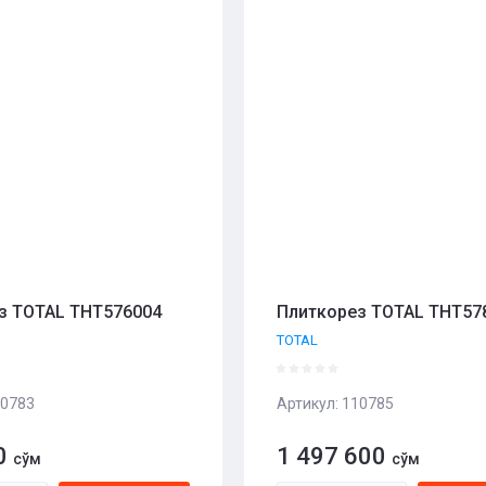
- возрастание
ние - Я-А
ние - А-Я
з TOTAL THT576004
Плиткорез TOTAL THT57
TOTAL
0783
Артикул:
110785
0
1 497 600
сўм
сўм