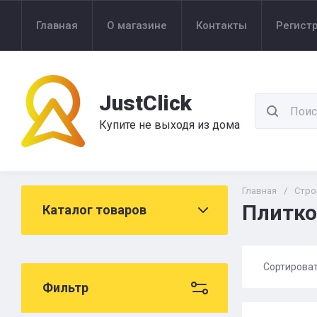
Главная
О магазине
Контакты
Регист
JustClick
Купите не выходя из дома
Главная
/
Стро
Плитко
Каталог товаров
Сортирова
Фильтр
Цена 