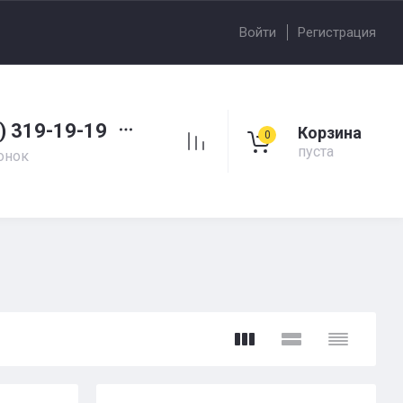
Войти
Регистрация
) 319-19-19
Корзина
0
пуста
онок