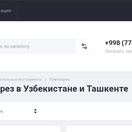
рация
+998 (77
Заказать зв
ительные инструменты
/
Плиткорез
рез в Узбекистане и Ташкенте
ть
- убывание