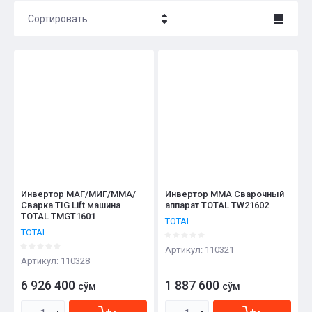
Сортировать
Цена - убывание
Цена - возрастание
Название - Я-А
Название - А-Я
Инвертор МАГ/МИГ/ММА/
Инвертор ММА Сварочный
Сварка TIG Lift машина
аппарат TOTAL TW21602
TOTAL TMGT1601
TOTAL
TOTAL
Артикул:
110321
Артикул:
110328
6 926 400
1 887 600
сўм
сўм