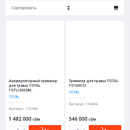
Сортировать
Цена - убывание
Цена - возрастание
Название - Я-А
Название - А-Я
Аккумуляторный триммер
Триммер для травы TOTAL
для травы TOTAL
TG103512
TGTLI203285
TOTAL
TOTAL
Артикул:
110404
Артикул:
110180
1 482 000
546 000
сўм
сўм