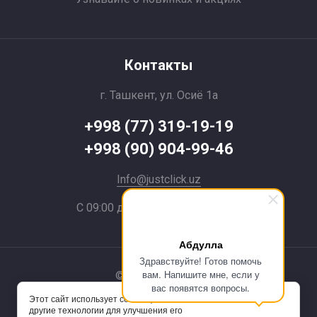
Контакты
г. Ташкент, ул. Осиё 1a
+998 (77) 319-19-19
+998 (90) 904-99-46
Info@justclick.uz
С 09:00 до 21:00 без выходных
Абдулла
Здравствуйте! Готов помочь
вам. Напишите мне, если у
© 2024 JustClick
вас появятся вопросы.
Этот сайт использует cookie-файлы и
Powered by
другие технологии для улучшения его