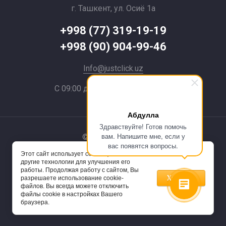
г. Ташкент, ул. Осиё 1a
+998 (77) 319-19-19
+998 (90) 904-99-46
Info@justclick.uz
С 09:00 до 21:00 без выходных
Абдулла
Здравствуйте! Готов помочь
вам. Напишите мне, если у
© 2024 JustClick
вас появятся вопросы.
Этот сайт использует cookie-файлы и
Powered by
другие технологии для улучшения его
работы. Продолжая работу с сайтом, Вы
Хорошо
разрешаете использование cookie-
файлов. Вы всегда можете отключить
файлы cookie в настройках Вашего
браузера.