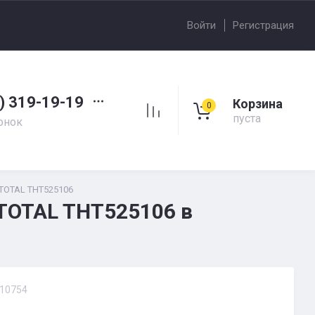
Войти
Регистрация
) 319-19-19
Корзина
0
пуста
онок
TOTAL THT525106
TOTAL THT525106 в
10754