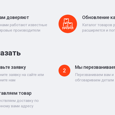
ам доверяют
Обновление к
 нами работают известные
Каталог товаров 
ировые производители
расширяется и по
казать
вьте заявку
Мы перезванивае
2
ните заявку на сайте или
Перезваниваем вам и
ните нам
обговариваем детали
авляем товар
ствляем доставку по
нному вами адресу