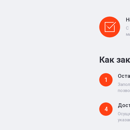
Н
С
м
Как за
Оста
1
Запол
позво
Дост
4
Осуще
указа