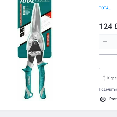
TOTAL
124 
К ср
Поделить
Рас