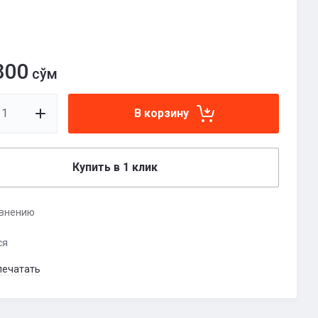
800
сўм
В корзину
Купить в 1 клик
авнению
ся
печатать