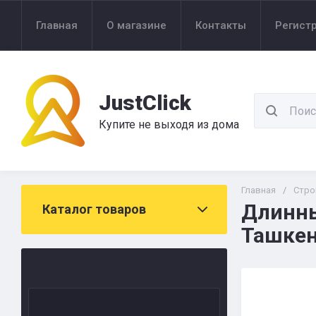
Главная
О магазине
Контакты
Регист
JustClick
Купите не выходя из дома
Главная
/
Стро
Длинны
Каталог товаров
Ташкен