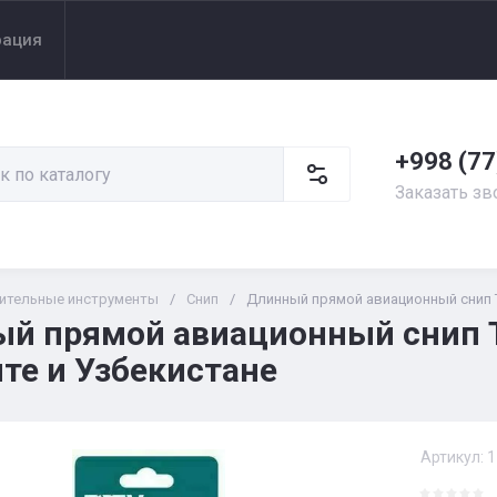
рация
+998 (77
Заказать зв
ительные инструменты
/
Снип
/
Длинный прямой авиационный снип 
й прямой авиационный снип 
те и Узбекистане
Артикул:
1