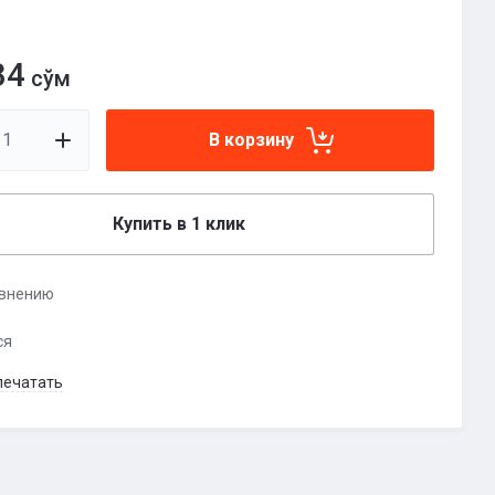
34
сўм
В корзину
Купить в 1 клик
авнению
ся
печатать