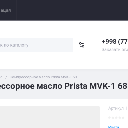
рация
+998 (77
Заказать зв
ло
/
Компрессорное масло Prista MVK-1 68
ссорное масло Prista MVK-1 68
Артикул:
1
Prista