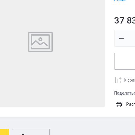
37 8
К ср
Поделить
Рас