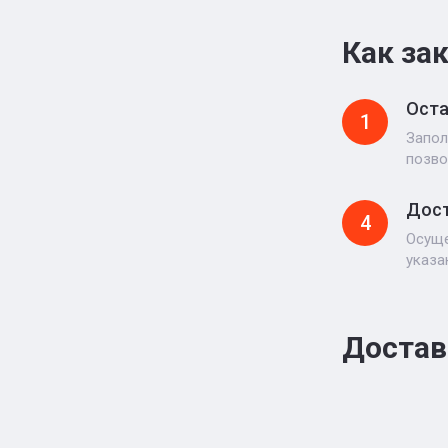
Как за
Оста
1
Запол
позво
Дост
4
Осуще
указа
Достав