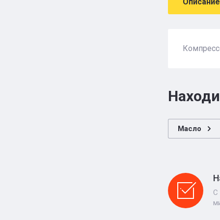
Описание
Компрессо
Находи
Масло
Н
С
м