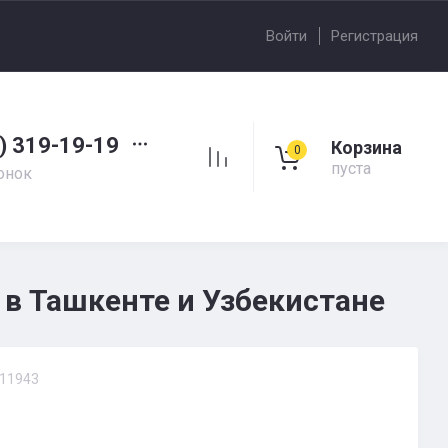
Войти
Регистрация
) 319-19-19
Корзина
0
пуста
онок
 в Ташкенте и Узбекистане
11943