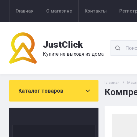
Главная
О магазине
Контакты
Регист
JustClick
Купите не выходя из дома
Главная
/
Мас
Компре
Каталог товаров