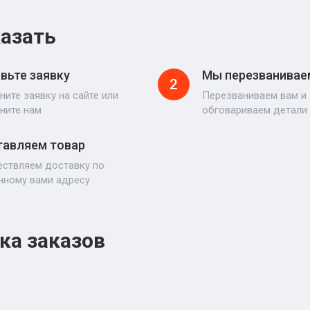
казать
вьте заявку
Мы перезванивае
2
ните заявку на сайте или
Перезваниваем вам и
ните нам
обговариваем детали
авляем товар
ствляем доставку по
нному вами адресу
ка заказов