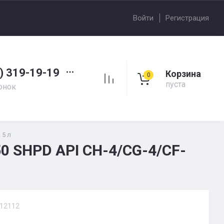
Войти
Регистрация
) 319-19-19
Корзина
0
пуста
онок
 5 л
0 SHPD API CH-4/CG-4/CF-
12112