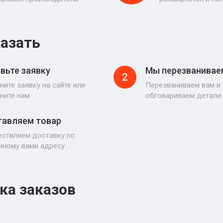
казать
вьте заявку
Мы перезванивае
2
ните заявку на сайте или
Перезваниваем вам и
ните нам
обговариваем детали
авляем товар
ствляем доставку по
нному вами адресу
ка заказов