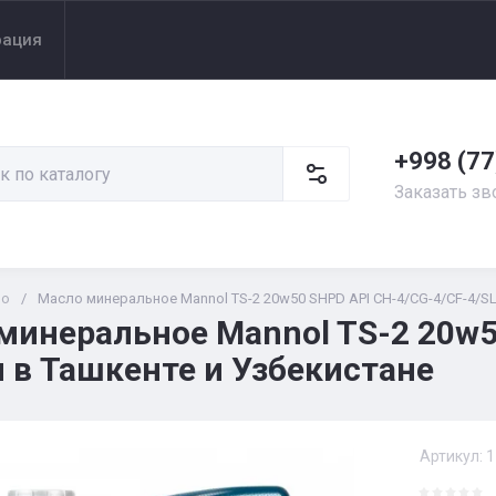
рация
+998 (77
Заказать зв
ло
/
Масло минеральное Mannol TS-2 20w50 SHPD API CH-4/CG-4/CF-4/SL
минеральное Mannol TS-2 20w5
л в Ташкенте и Узбекистане
Артикул:
1