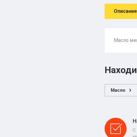
Описание
Масло мин
Находи
Масло
Н
С
м