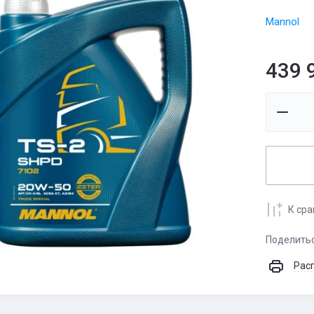
Mannol
439 
К ср
Поделить
Рас