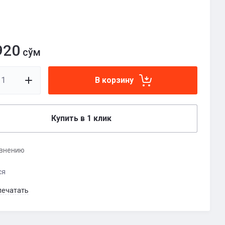
920
сўм
В корзину
Купить в 1 клик
авнению
ся
печатать