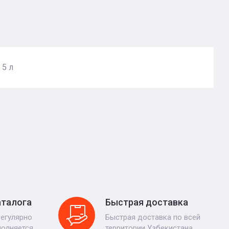
 5 л
аталога
Быстрая доставка
регулярно
Быстрая доставка по всей
полняется
территории Узбекистана