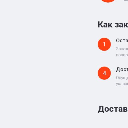
Как за
Оста
1
Запол
позво
Дост
4
Осуще
указа
Достав