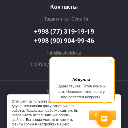
Контакты
г. Ташкент, ул. Осиё 1a
+998 (77) 319-19-19
+998 (90) 904-99-46
Info@justclick.uz
С 09:00 до 21:00 без выходных
Абдулла
Здравствуйте! Готов помочь
вам. Напишите мне, если у
© 2024 JustClick
вас появятся вопросы.
Этот сайт использует cookie-файлы и
Powered by
другие технологии для улучшения его
работы. Продолжая работу с сайтом, Вы
Хорошо
разрешаете использование cookie-
файлов. Вы всегда можете отключить
файлы cookie в настройках Вашего