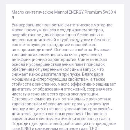
Масло синтетическое Mannol ENERGY Premium 5w30 4
л
Универсальное полностью синтетическое моторное
масло премиум-класса с содержанием эстеров,
разработанное для современных бензиновых и
дизельных двигателей с турбонаддувом и без него,
соответствующее стандартам европейских
автопроизводителей. Основные свойства: Высокая
топливная экономичность за счет улучшенных
антифрикционных характеристик. Синтетическая
основа и усовершенствованный пакет присадок
обеспечивают уверенный холодный запуск, что
снижает износ двигателя при пуске. Благодаря
моющим и диспергирующим свойствам, а также
стойкости к окислению, масло эффективно защищает
двигатель от образования отложений, сохраняя его
чистоту в течение всего срока эксплуатации.
Эстеровые компоненты и оптимальные вязкостные
характеристики обеспечивают прочную масляную
плёнку и защиту от износа, увеличивая срок службы
двигателя, даже в сложных условиях. Полностью
совместимо с системами очистки выхлопных газов.
Подходит для двигателей, работающих на природном
газе (LNG) и сжиженном нефтяном газе (LPG).