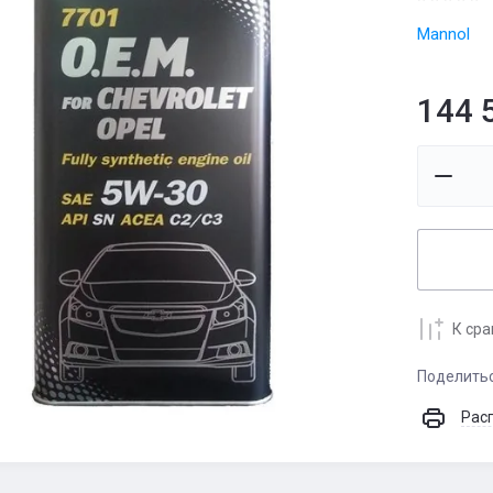
Mannol
144 
К ср
Поделить
Рас