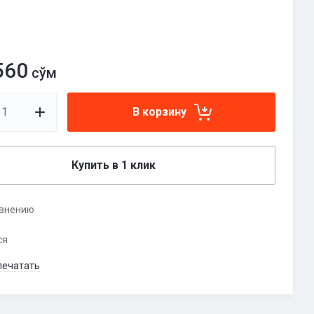
560
сўм
В корзину
Купить в 1 клик
авнению
ся
печатать