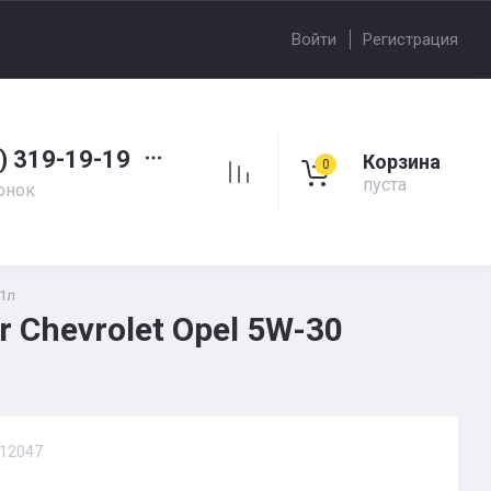
Войти
Регистрация
) 319-19-19
Корзина
0
пуста
онок
 1л
 Chevrolet Opel 5W-30
12047