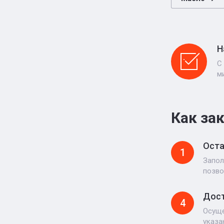
Н
С
м
Как за
Оста
1
Запол
позво
Дост
4
Осуще
указа