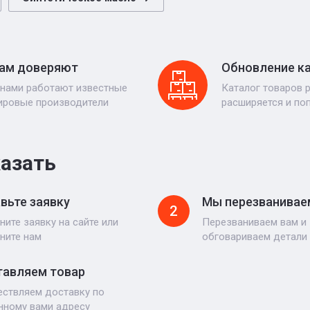
ам доверяют
Обновление к
 нами работают известные
Каталог товаров 
ировые производители
расширяется и по
казать
вьте заявку
Мы перезванивае
2
ните заявку на сайте или
Перезваниваем вам и
ните нам
обговариваем детали
авляем товар
ствляем доставку по
нному вами адресу