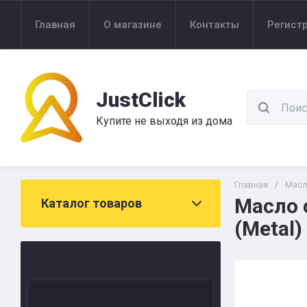
Главная
О магазине
Контакты
Регист
JustClick
Купите не выходя из дома
Главная
/
Мас
Масло с
Каталог товаров
(Metal)