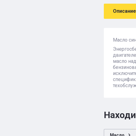
Описание
Масло синт
Энергосб
двигателе
масло над
бензиновы
исключите
специфика
техобслуж
Находи
Масло