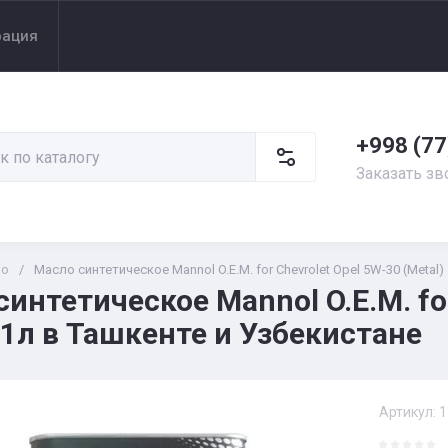
рация
+998 (77
Заказать зв
ло
/
Масло синтетическое Mannol O.E.M. for Chevrolet Opel 5W-30 (Metal)
интетическое Mannol O.E.M. for
 1л в Ташкенте и Узбекистане
Артикул:
1