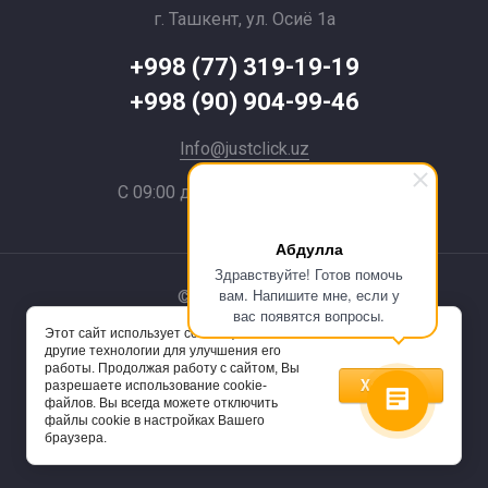
г. Ташкент, ул. Осиё 1a
+998 (77) 319-19-19
+998 (90) 904-99-46
Info@justclick.uz
С 09:00 до 21:00 без выходных
Абдулла
Здравствуйте! Готов помочь
вам. Напишите мне, если у
© 2024 JustClick
вас появятся вопросы.
Этот сайт использует cookie-файлы и
Powered by
другие технологии для улучшения его
работы. Продолжая работу с сайтом, Вы
Хорошо
разрешаете использование cookie-
файлов. Вы всегда можете отключить
файлы cookie в настройках Вашего
браузера.