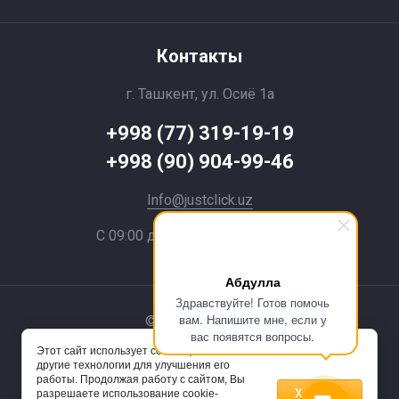
Контакты
г. Ташкент, ул. Осиё 1a
+998 (77) 319-19-19
+998 (90) 904-99-46
Info@justclick.uz
С 09:00 до 21:00 без выходных
Абдулла
Здравствуйте! Готов помочь
вам. Напишите мне, если у
© 2024 JustClick
вас появятся вопросы.
Этот сайт использует cookie-файлы и
Powered by
другие технологии для улучшения его
работы. Продолжая работу с сайтом, Вы
Хорошо
разрешаете использование cookie-