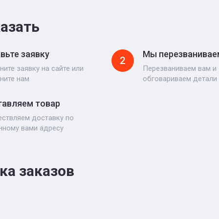
казать
вьте заявку
Мы перезванивае
2
ните заявку на сайте или
Перезваниваем вам и
ните нам
обговариваем детали
авляем товар
ствляем доставку по
нному вами адресу
ка заказов