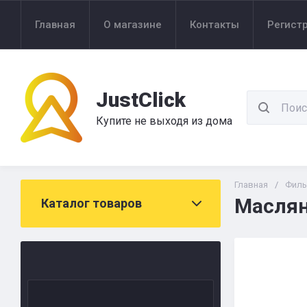
Главная
О магазине
Контакты
Регист
JustClick
Купите не выходя из дома
Главная
/
Филь
Маслян
Каталог товаров