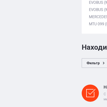
EVOBUS (
EVOBUS (M
MERCEDES-
MTU 099 (
Находи
Фильтр
Н
С
м