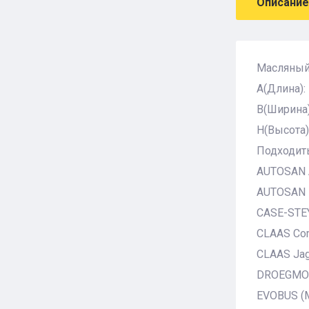
Описание
Масляный
A(Длина):
B(Ширина)
H(Высота)
Подходить
AUTOSAN A
AUTOSAN L
CASE-STEY
CLAAS Com
CLAAS Jagu
DROEGMOEL
EVOBUS (