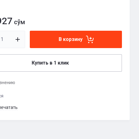
927
сўм
В корзину
Купить в 1 клик
авнению
ся
печатать