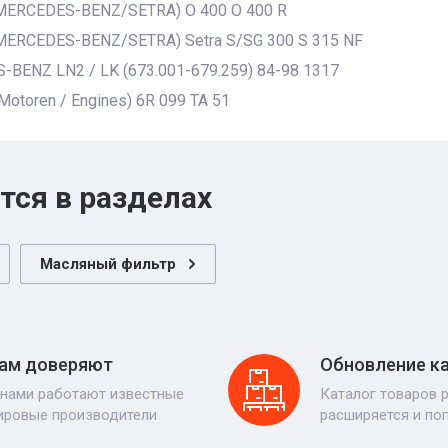
MERCEDES-BENZ/SETRA) O 400 O 400 R
ERCEDES-BENZ/SETRA) Setra S/SG 300 S 315 NF
BENZ LN2 / LK (673.001-679.259) 84-98 1317
Motoren / Engines) 6R 099 TA 51
тся в разделах
Масляный фильтр
ам доверяют
Обновление к
 нами работают известные
Каталог товаров 
ировые производители
расширяется и по