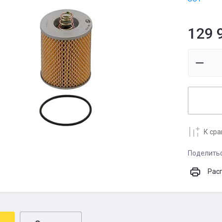
129 
К ср
Поделить
Рас