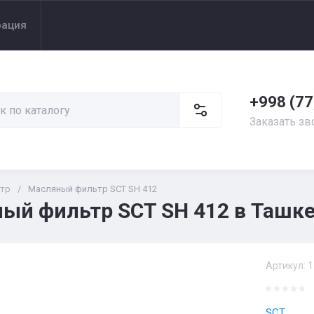
рация
+998 (77
Заказать зв
тр
/
Масляный фильтр SCT SH 412
ый фильтр SCT SH 412 в Ташке
Артикул:
1
SCT