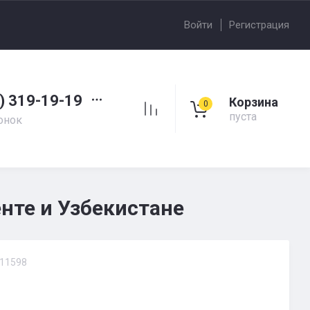
Войти
Регистрация
) 319-19-19
Корзина
0
пуста
онок
нте и Узбекистане
11598