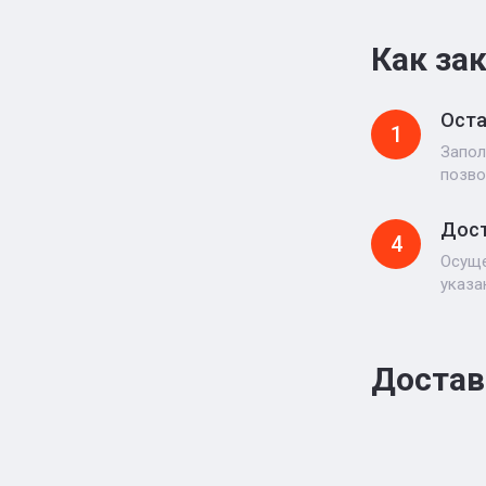
Как за
Оста
1
Запол
позво
Дост
4
Осуще
указа
Достав