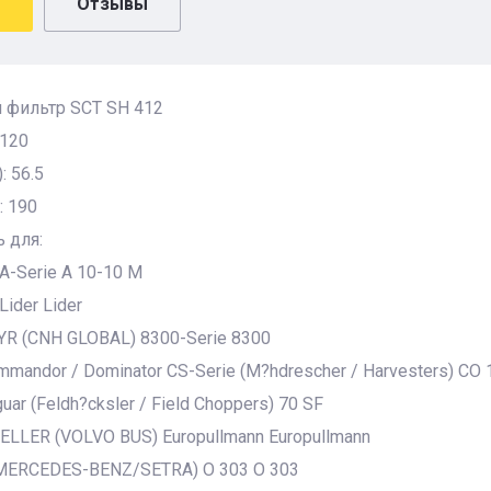
Отзывы
 фильтр SCT SH 412
 120
: 56.5
: 190
 для:
-Serie A 10-10 M
ider Lider
R (CNH GLOBAL) 8300-Serie 8300
mandor / Dominator CS-Serie (M?hdrescher / Harvesters) CO 
ar (Feldh?cksler / Field Choppers) 70 SF
LER (VOLVO BUS) Europullmann Europullmann
MERCEDES-BENZ/SETRA) O 303 O 303