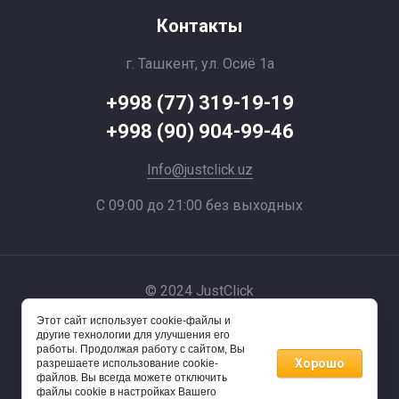
Контакты
г. Ташкент, ул. Осиё 1a
+998 (77) 319-19-19
+998 (90) 904-99-46
Info@justclick.uz
С 09:00 до 21:00 без выходных
© 2024 JustClick
Этот сайт использует cookie-файлы и
Powered by
другие технологии для улучшения его
работы. Продолжая работу с сайтом, Вы
Хорошо
разрешаете использование cookie-
файлов. Вы всегда можете отключить
файлы cookie в настройках Вашего