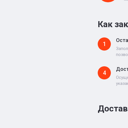
Как за
Оста
1
Запол
позво
Дост
4
Осуще
указа
Достав