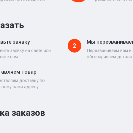
казать
вьте заявку
Мы перезванивае
2
ните заявку на сайте или
Перезваниваем вам и
ните нам
обговариваем детали
авляем товар
ствляем доставку по
нному вами адресу
ка заказов