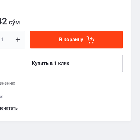
42
сўм
В корзину
Купить в 1 клик
авнению
ся
печатать