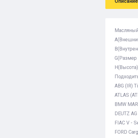
Описание
Масляный
A(Внешний
B(Внутрен
G(Размер
H(Высота)
Подходить
ABG (IR) T
ATLAS (AT
BMW MARI
DEUTZ AG 
FIAC V - S
FORD Car