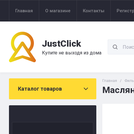
Главная
О магазине
Контакты
Регист
JustClick
Купите не выходя из дома
Главная
/
Филь
Маслян
Каталог товаров