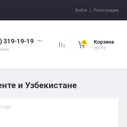
Войти
Регистрация
) 319-19-19
Корзина
0
пуста
онок
нте и Узбекистане
11686