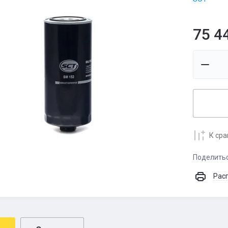
75 4
К ср
Поделить
Рас