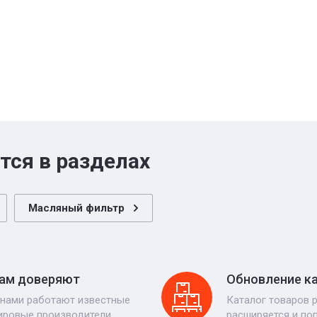
тся в разделах
Масляный фильтр
ам доверяют
Обновление к
 нами работают известные
Каталог товаров 
ировые производители
расширяется и по