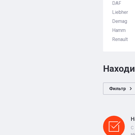
DAF
Liebher
Demag
Hamm
Renault
Находи
Фильтр
Н
С
м