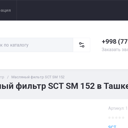
рация
+998 (77
Заказать зв
тр
/
Масляный фильтр SCT SM 152
ый фильтр SCT SM 152 в Ташке
Артикул:
1
SCT