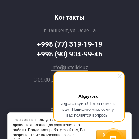
Контакты
г. Ташкент, ул. Осиё 1a
+998 (77) 319-19-19
+998 (90) 904-99-46
Info@justclick.uz
С 09:00 до 21:00 без выходных
Абдулла
Здравствуйте! Готов помочь
вам. Напишите мне, если у
© 2024 JustClick
вас появятся вопросы.
Этот сайт использует cookie-файлы и
Powered by
другие технологии для улучшения его
работы. Продолжая работу с сайтом, Вы
Хорошо
разрешаете использование cookie-