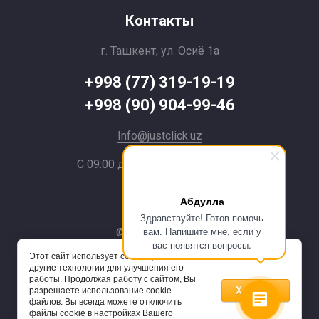
Контакты
г. Ташкент, ул. Осиё 1a
+998 (77) 319-19-19
+998 (90) 904-99-46
Info@justclick.uz
С 09:00 до 21:00 без выходных
Абдулла
Здравствуйте! Готов помочь
вам. Напишите мне, если у
© 2024 JustClick
вас появятся вопросы.
Этот сайт использует cookie-файлы и
Powered by
другие технологии для улучшения его
работы. Продолжая работу с сайтом, Вы
Хорошо
разрешаете использование cookie-
файлов. Вы всегда можете отключить
файлы cookie в настройках Вашего