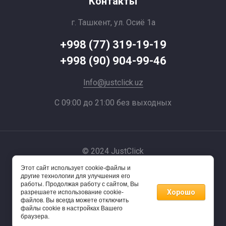
Контакты
г. Ташкент, ул. Осиё 1a
+998 (77) 319-19-19
+998 (90) 904-99-46
Info@justclick.uz
С 09:00 до 21:00 без выходных
© 2024 JustClick
Этот сайт использует cookie-файлы и
Powered by
другие технологии для улучшения его
работы. Продолжая работу с сайтом, Вы
Хорошо
разрешаете использование cookie-
файлов. Вы всегда можете отключить
файлы cookie в настройках Вашего
браузера.