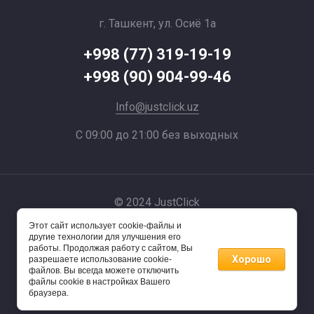
г. Ташкент, ул. Осиё 1a
+998 (77) 319-19-19
+998 (90) 904-99-46
Info@justclick.uz
С 09:00 до 21:00 без выходных
© 2024 JustClick
Этот сайт использует cookie-файлы и
Powered by
другие технологии для улучшения его
работы. Продолжая работу с сайтом, Вы
Хорошо
разрешаете использование cookie-
файлов. Вы всегда можете отключить
файлы cookie в настройках Вашего
браузера.