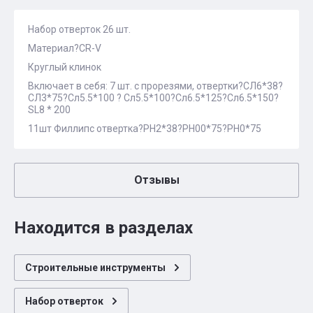
Набор отверток 26 шт.
Материал?CR-V
Круглый клинок
Включает в себя: 7 шт. с прорезями, отвертки?СЛ6*38?
СЛ3*75?Сл5.5*100 ? Сл5.5*100?Сл6.5*125?Сл6.5*150?
SL8 * 200
11шт Филлипс отвертка?РН2*38?РН00*75?РН0*75
Отзывы
Находится в разделах
Строительные инструменты
Набор отверток