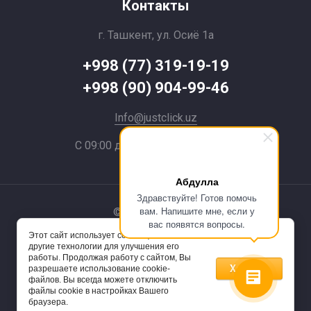
Контакты
г. Ташкент, ул. Осиё 1a
+998 (77) 319-19-19
+998 (90) 904-99-46
Info@justclick.uz
С 09:00 до 21:00 без выходных
Абдулла
Здравствуйте! Готов помочь
вам. Напишите мне, если у
© 2024 JustClick
вас появятся вопросы.
Этот сайт использует cookie-файлы и
Powered by
другие технологии для улучшения его
работы. Продолжая работу с сайтом, Вы
Хорошо
разрешаете использование cookie-
файлов. Вы всегда можете отключить
файлы cookie в настройках Вашего
браузера.