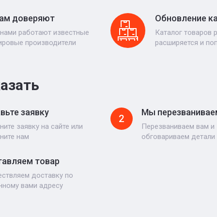
ам доверяют
Обновление к
 нами работают известные
Каталог товаров 
ировые производители
расширяется и по
казать
вьте заявку
Мы перезванивае
2
ните заявку на сайте или
Перезваниваем вам и
ните нам
обговариваем детали
авляем товар
ствляем доставку по
нному вами адресу