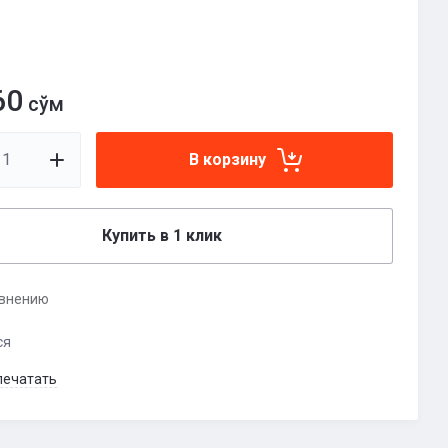
60
сўм
В корзину
Купить в 1 клик
авнению
ся
печатать