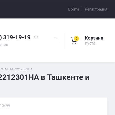
Войти
Регистрация
) 319-19-19
Корзина
0
пуста
онок
 TOTAL TAC2212301HA
2212301HA в Ташкенте и
10499