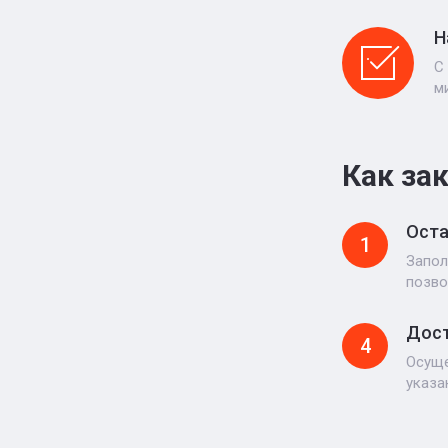
Н
С
м
Как за
Оста
1
Запол
позво
Дост
4
Осуще
указа