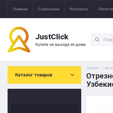
Главная
О магазине
Контакты
Регист
JustClick
Купите не выходя из дома
Главная
/
Аксе
Отрезн
Каталог товаров
Узбеки