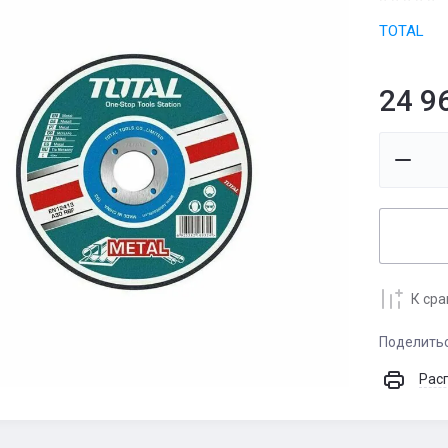
TOTAL
24 9
К ср
Поделить
Рас