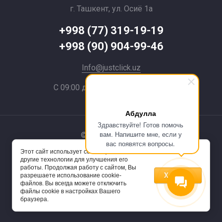
г. Ташкент, ул. Осиё 1a
+998 (77) 319-19-19
+998 (90) 904-99-46
Info@justclick.uz
С 09:00 до 21:00 без выходных
Абдулла
Здравствуйте! Готов помочь
вам. Напишите мне, если у
© 2024 JustClick
вас появятся вопросы.
Этот сайт использует cookie-файлы и
Powered by
другие технологии для улучшения его
работы. Продолжая работу с сайтом, Вы
Хорошо
разрешаете использование cookie-
файлов. Вы всегда можете отключить
файлы cookie в настройках Вашего
браузера.