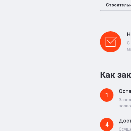
Строитель
Н
С
м
Как за
Оста
1
Запол
позво
Дост
4
Осуще