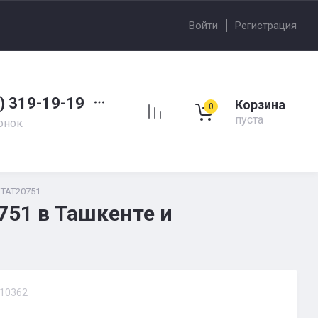
Войти
Регистрация
) 319-19-19
Корзина
0
пуста
онок
TAT20751
51 в Ташкенте и
10362