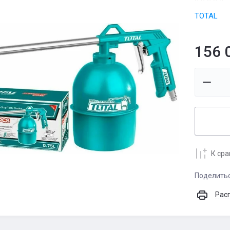
TOTAL
156 
К ср
Поделить
Рас