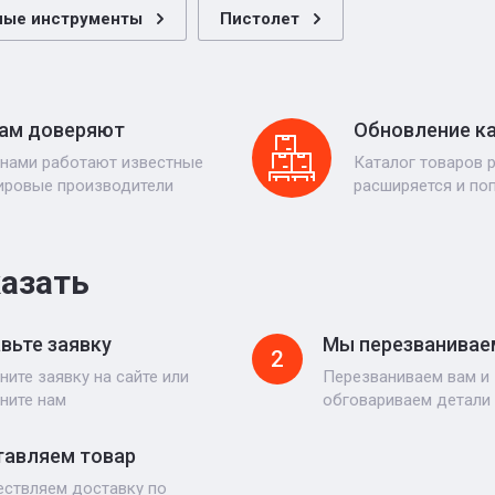
ные инструменты
Пистолет
ам доверяют
Обновление к
 нами работают известные
Каталог товаров 
ировые производители
расширяется и по
казать
вьте заявку
Мы перезванивае
2
ните заявку на сайте или
Перезваниваем вам и
ните нам
обговариваем детали
авляем товар
ствляем доставку по