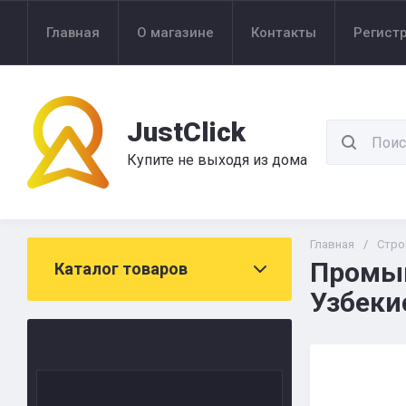
Главная
О магазине
Контакты
Регист
JustClick
Купите не выходя из дома
Главная
/
Стро
Промыв
Каталог товаров
Узбеки