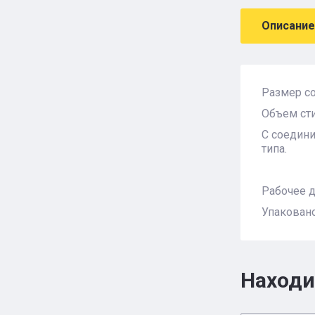
Описание
Размер со
Объем сти
С соедини
типа.
Рабочее д
Упакован
Находи