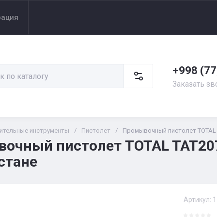
рация
+998 (77
Заказать зв
ительные инструменты
/
Пистолет
/
Промывочный пистолет TOTAL 
очный пистолет TOTAL TAT207
стане
Артикул:
1