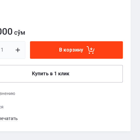
000
сўм
В корзину
Купить в 1 клик
авнению
ся
печатать