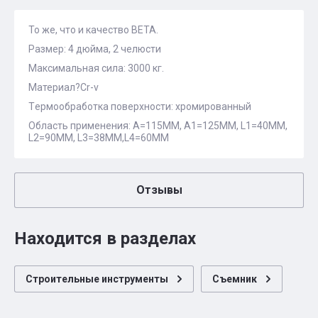
То же, что и качество BETA.
Размер: 4 дюйма, 2 челюсти
Mаксимальная сила: 3000 кг.
Материал?Cr-v
Tермообработка поверхности: хромированный
Oбласть применения: А=115ММ, А1=125ММ, L1=40ММ,
L2=90ММ, L3=38ММ,L4=60ММ
Отзывы
Находится в разделах
Строительные инструменты
Съемник