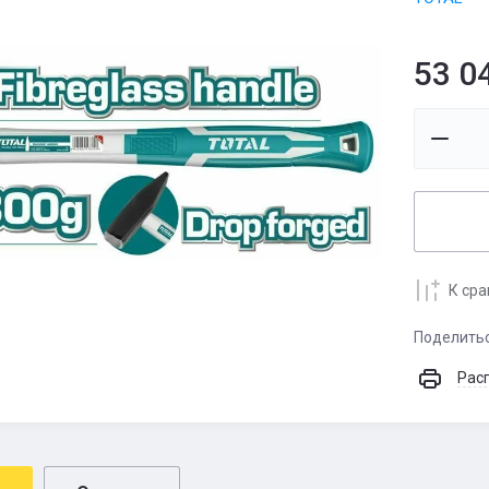
53 0
К ср
Поделить
Рас