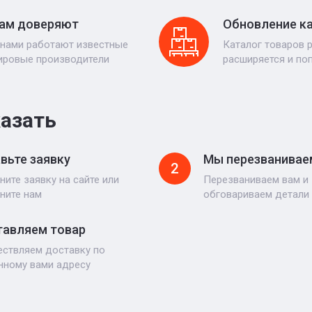
ам доверяют
Обновление к
 нами работают известные
Каталог товаров 
ировые производители
расширяется и по
казать
вьте заявку
Мы перезванивае
2
ните заявку на сайте или
Перезваниваем вам и
ните нам
обговариваем детали
авляем товар
ствляем доставку по
нному вами адресу