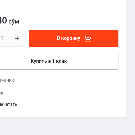
40
сўм
В корзину
Купить в 1 клик
авнению
ся
печатать