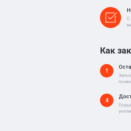
Н
С
м
Как за
Оста
1
Запол
позво
Дост
4
Осуще
указа