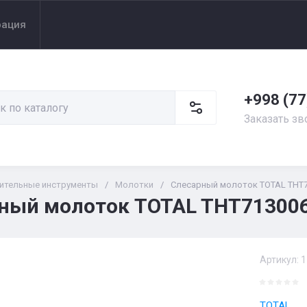
рация
+998 (77
Заказать зв
ительные инструменты
/
Молотки
/
Слесарный молоток TOTAL THT
ный молоток TOTAL THT713006
Артикул:
1
TOTAL