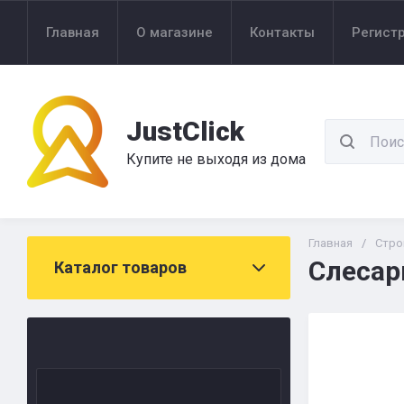
Главная
О магазине
Контакты
Регист
JustClick
Купите не выходя из дома
Главная
/
Стро
Слесар
Каталог товаров