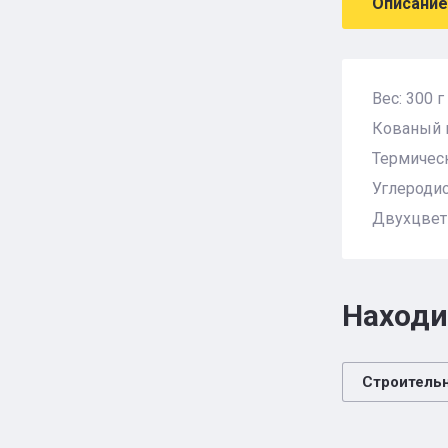
Описание
Вес: 300 г
Кованый 
Термичес
Углеродис
Двухцветн
Находи
Строитель