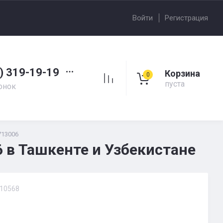
Войти
Регистрация
) 319-19-19
Корзина
0
пуста
онок
713006
 в Ташкенте и Узбекистане
10568