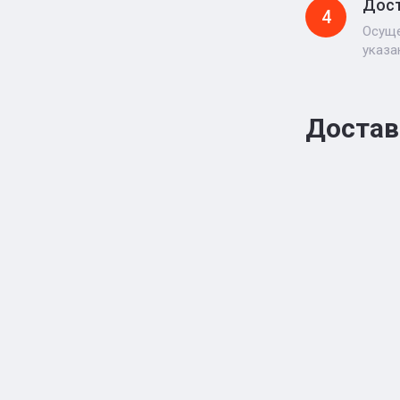
Дост
4
Осуще
указа
Достав