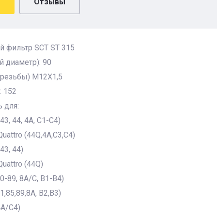
Отзывы
й фильтр SCT ST 315
 диаметр): 90
 резьбы) M12X1,5
: 152
 для:
43, 44, 4A, C1-C4)
uattro (44Q,4A,C3,C4)
43, 44)
uattro (44Q)
0-89, 8A/C, B1-B4)
1,85,89,8A, B2,B3)
4A/C4)