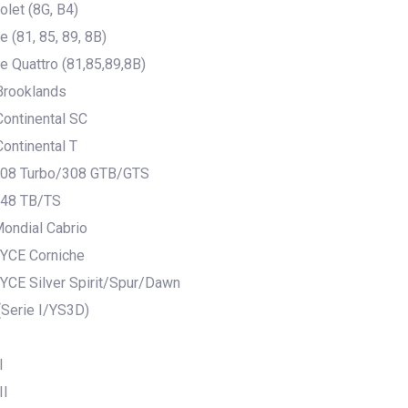
olet (8G, B4)
 (81, 85, 89, 8B)
 Quattro (81,85,89,8B)
rooklands
ontinental SC
ontinental T
08 Turbo/308 GTB/GTS
48 TB/TS
ondial Cabrio
YCE Corniche
CE Silver Spirit/Spur/Dawn
Serie I/YS3D)
I
II