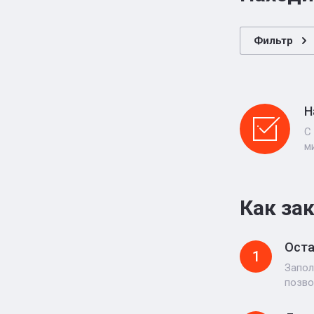
Фильтр
Н
С
м
Как за
Оста
1
Запол
позво