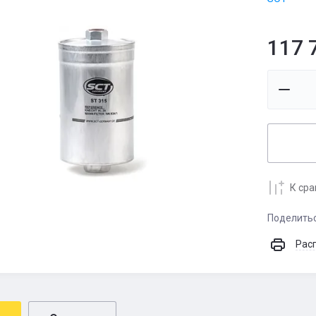
117 
К ср
Поделить
Рас