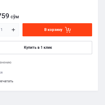
759
сўм
В корзину
Купить в 1 клик
авнению
ся
печатать