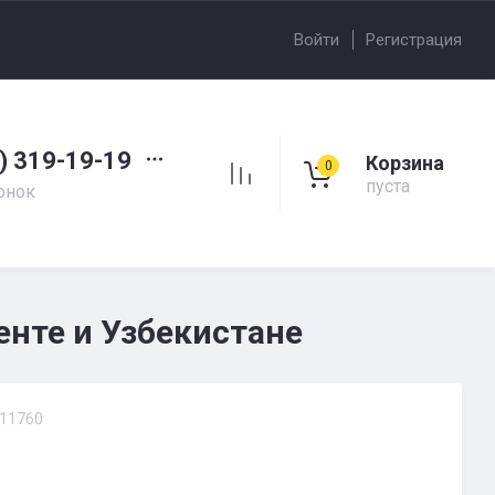
Войти
Регистрация
) 319-19-19
Корзина
0
пуста
онок
енте и Узбекистане
11760