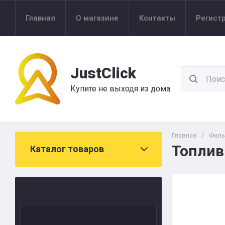
Главная
О магазине
Контакты
Регист
JustClick
Купите не выходя из дома
Главная
/
Филь
Топлив
Каталог товаров