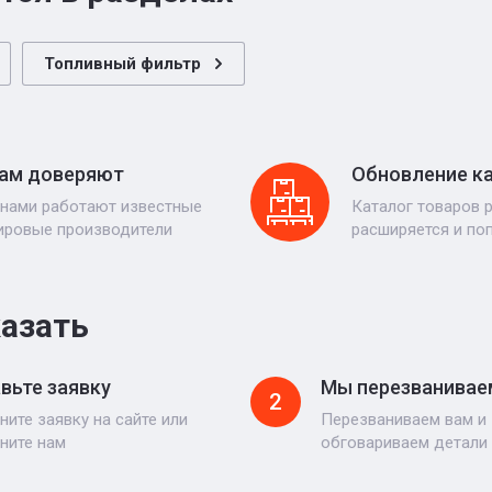
Топливный фильтр
ам доверяют
Обновление к
 нами работают известные
Каталог товаров 
ировые производители
расширяется и по
казать
вьте заявку
Мы перезванивае
2
ните заявку на сайте или
Перезваниваем вам и
ните нам
обговариваем детали