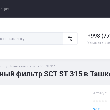
рация
+998 (77
Заказать зв
тр
/
Топливный фильтр SCT ST 315
ный фильтр SCT ST 315 в Ташк
Артикул:
1
SCT