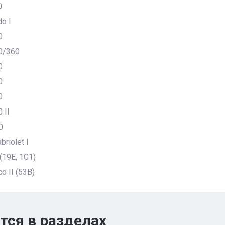
0
o I
0
0/360
0
0
0
 II
0
briolet I
 (19E, 1G1)
o II (53B)
тся в разделах