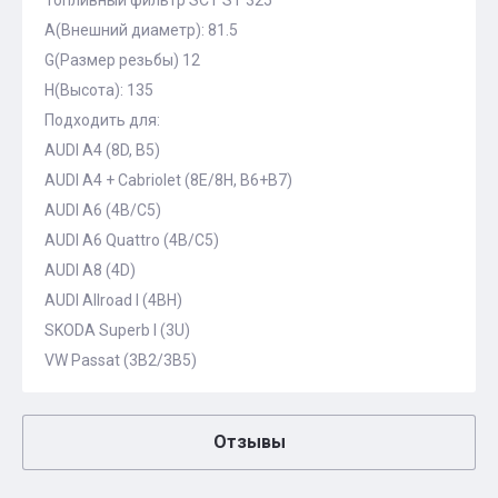
Топливный фильтр SCT ST 325
A(Внешний диаметр): 81.5
G(Размер резьбы) 12
H(Высота): 135
Подходить для:
AUDI A4 (8D, B5)
AUDI A4 + Cabriolet (8E/8H, B6+B7)
AUDI A6 (4B/C5)
AUDI A6 Quattro (4B/C5)
AUDI A8 (4D)
AUDI Allroad I (4BH)
SKODA Superb I (3U)
VW Passat (3B2/3B5)
Отзывы