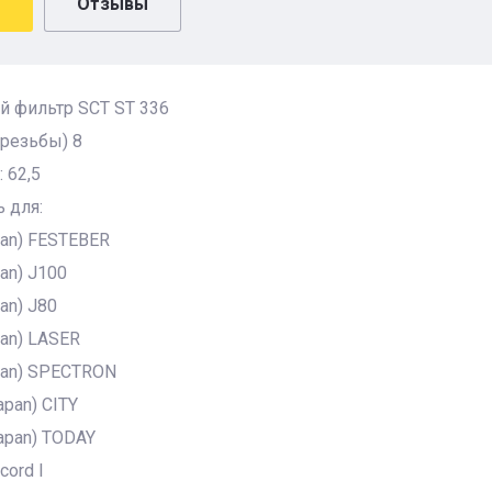
Отзывы
й фильтр SCT ST 336
резьбы) 8
 62,5
 для:
an) FESTEBER
an) J100
an) J80
an) LASER
pan) SPECTRON
pan) CITY
apan) TODAY
ord I