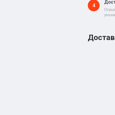
Дост
4
Осуще
указа
Достав