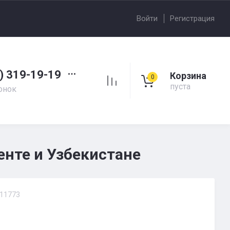
Войти
Регистрация
) 319-19-19
Корзина
0
пуста
онок
енте и Узбекистане
11773