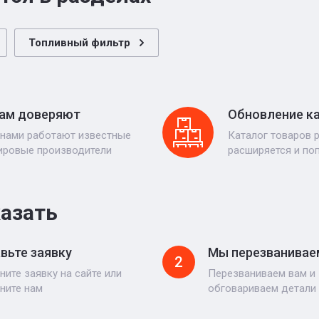
Топливный фильтр
ам доверяют
Обновление к
 нами работают известные
Каталог товаров 
ировые производители
расширяется и по
казать
вьте заявку
Мы перезванивае
2
ните заявку на сайте или
Перезваниваем вам и
ните нам
обговариваем детали