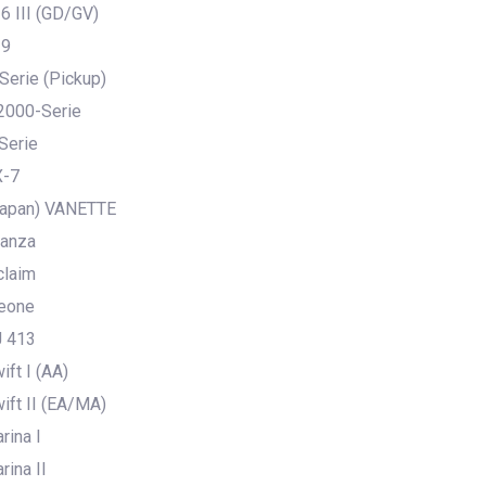
 III (GD/GV)
29
erie (Pickup)
000-Serie
Serie
-7
apan) VANETTE
anza
laim
eone
 413
ft I (AA)
ft II (EA/MA)
ina I
ina II