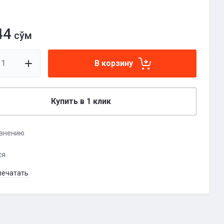
44
сўм
В корзину
Купить в 1 клик
авнению
ся
печатать