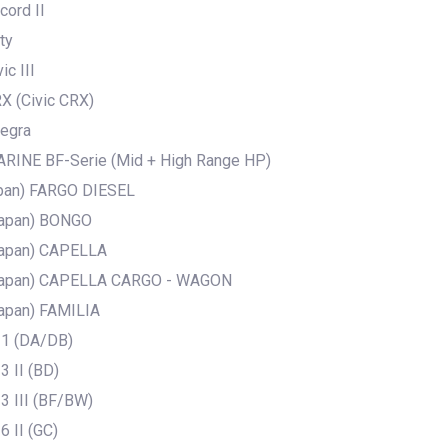
ord II
ty
c III
 (Civic CRX)
egra
INE BF-Serie (Mid + High Range HP)
pan) FARGO DIESEL
apan) BONGO
apan) CAPELLA
apan) CAPELLA CARGO - WAGON
pan) FAMILIA
1 (DA/DB)
 II (BD)
 III (BF/BW)
 II (GC)