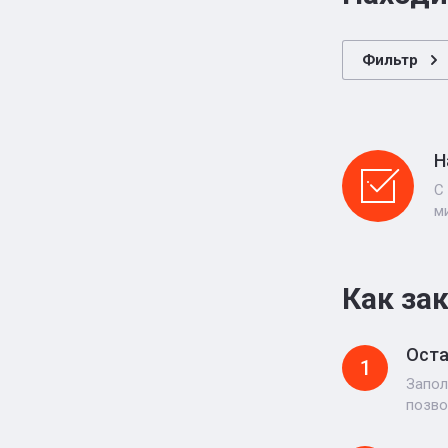
Фильтр
Н
С
м
Как за
Оста
1
Запол
позво