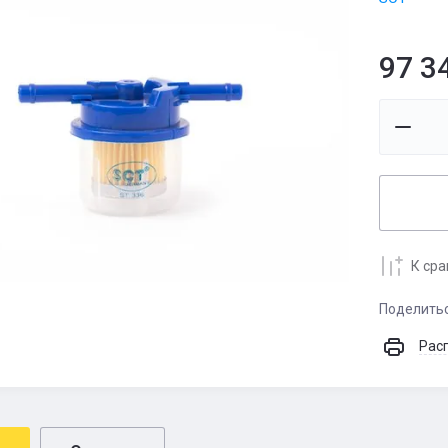
97 3
К ср
Поделить
Рас