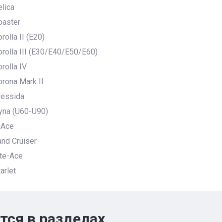
lica
aster
olla II (E20)
olla III (E30/E40/E50/E60)
rolla IV
rona Mark II
essida
na (U60-U90)
iAce
nd Cruiser
te-Ace
arlet
тся в разделах