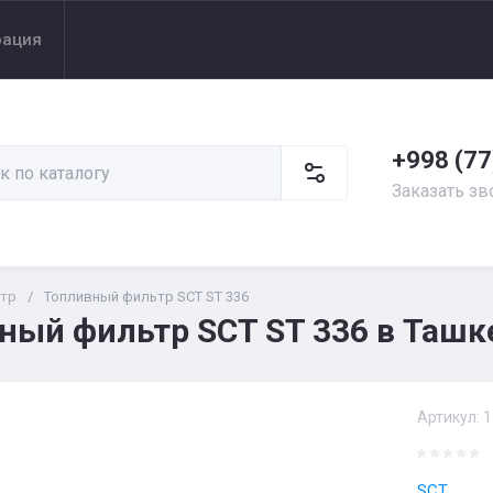
рация
+998 (77
Заказать зв
тр
/
Топливный фильтр SCT ST 336
ный фильтр SCT ST 336 в Ташк
Артикул:
1
SCT