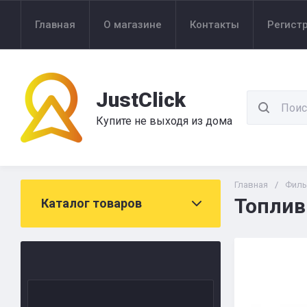
Главная
О магазине
Контакты
Регист
JustClick
Купите не выходя из дома
Главная
/
Филь
Топлив
Каталог товаров