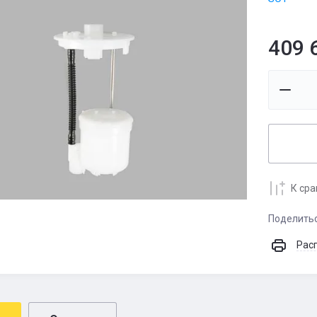
409 
К ср
Поделить
Рас