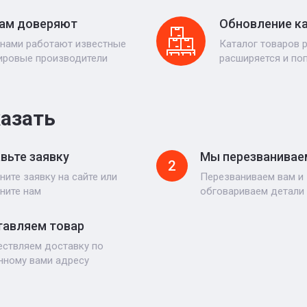
ам доверяют
Обновление к
 нами работают известные
Каталог товаров 
ировые производители
расширяется и по
казать
вьте заявку
Мы перезванивае
2
ните заявку на сайте или
Перезваниваем вам и
ните нам
обговариваем детали
авляем товар
ствляем доставку по
нному вами адресу