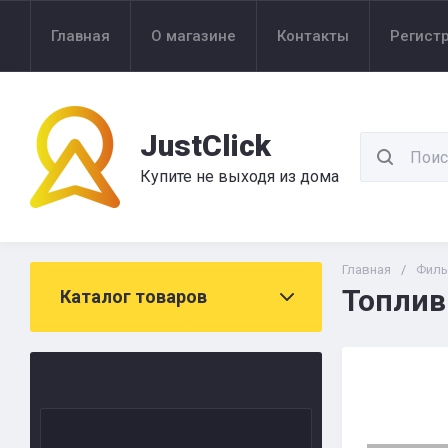
Главная
О магазине
Контакты
Регист
JustClick
Купите не выходя из дома
Главная
/
Филь
Топлив
Каталог товаров