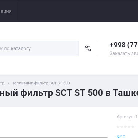
рация
+998 (77
Заказать зв
тр
/
Топливный фильтр SCT ST 500
ный фильтр SCT ST 500 в Ташк
Артикул:
1
SCT