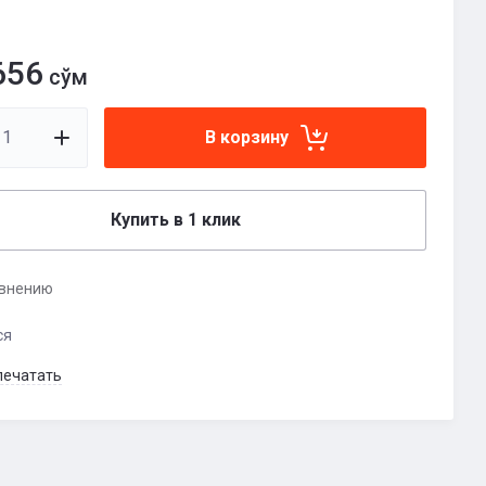
656
сўм
В корзину
Купить в 1 клик
авнению
ся
печатать