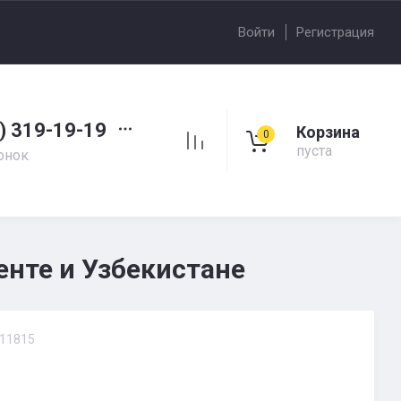
Войти
Регистрация
) 319-19-19
Корзина
0
пуста
онок
енте и Узбекистане
11815