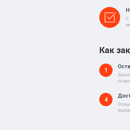
Н
С
м
Как за
Оста
1
Запол
позво
Дост
4
Осуще
указа