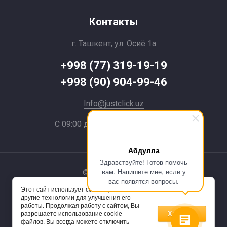
Контакты
г. Ташкент, ул. Осиё 1a
+998 (77) 319-19-19
+998 (90) 904-99-46
Info@justclick.uz
С 09:00 до 21:00 без выходных
Абдулла
Здравствуйте! Готов помочь
вам. Напишите мне, если у
© 2024 JustClick
вас появятся вопросы.
Этот сайт использует cookie-файлы и
Powered by
другие технологии для улучшения его
работы. Продолжая работу с сайтом, Вы
Хорошо
разрешаете использование cookie-
файлов. Вы всегда можете отключить