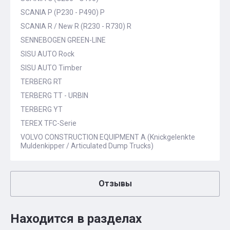
SCANIA P (P230 - P490) P
SCANIA R / New R (R230 - R730) R
SENNEBOGEN GREEN-LINE
SISU AUTO Rock
SISU AUTO Timber
TERBERG RT
TERBERG TT - URBIN
TERBERG YT
TEREX TFC-Serie
VOLVO CONSTRUCTION EQUIPMENT A (Knickgelenkte
Muldenkipper / Articulated Dump Trucks)
Отзывы
Находится в разделах