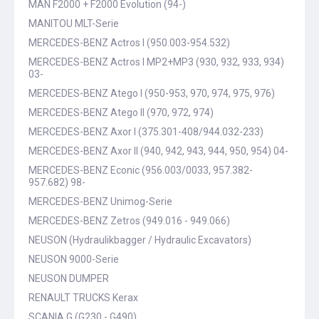
MAN F2000 + F2000 Evolution (94-)
MANITOU MLT-Serie
MERCEDES-BENZ Actros I (950.003-954.532)
MERCEDES-BENZ Actros I MP2+MP3 (930, 932, 933, 934)
03-
MERCEDES-BENZ Atego I (950-953, 970, 974, 975, 976)
MERCEDES-BENZ Atego II (970, 972, 974)
MERCEDES-BENZ Axor I (375.301-408/944.032-233)
MERCEDES-BENZ Axor II (940, 942, 943, 944, 950, 954) 04-
MERCEDES-BENZ Econic (956.003/0033, 957.382-
957.682) 98-
MERCEDES-BENZ Unimog-Serie
MERCEDES-BENZ Zetros (949.016 - 949.066)
NEUSON (Hydraulikbagger / Hydraulic Excavators)
NEUSON 9000-Serie
NEUSON DUMPER
RENAULT TRUCKS Kerax
SCANIA G (G230 - G490)