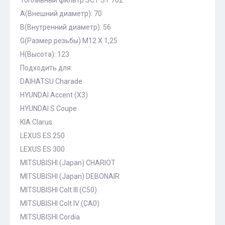
Топливный фильтр SCT ST 762
A(Внешний диаметр): 70
B(Внутренний диаметр): 56
G(Размер резьбы) M12 X 1,25
H(Высота): 123
Подходить для:
DAIHATSU Charade
HYUNDAI Accent (X3)
HYUNDAI S Coupe
KIA Clarus
LEXUS ES 250
LEXUS ES 300
MITSUBISHI (Japan) CHARIOT
MITSUBISHI (Japan) DEBONAIR
MITSUBISHI Colt III (C50)
MITSUBISHI Colt IV (CA0)
MITSUBISHI Cordia