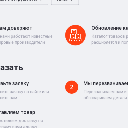
ам доверяют
Обновление к
 нами работают известные
Каталог товаров 
ировые производители
расширяется и по
казать
вьте заявку
Мы перезванивае
2
ните заявку на сайте или
Перезваниваем вам и
ните нам
обговариваем детали
авляем товар
ствляем доставку по
нному вами адресу