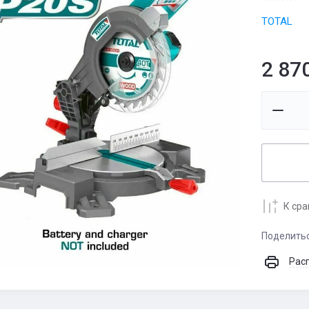
TOTAL
2 87
К ср
Поделить
Рас