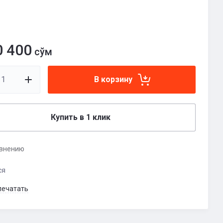
0 400
сўм
В корзину
Купить в 1 клик
авнению
ся
печатать