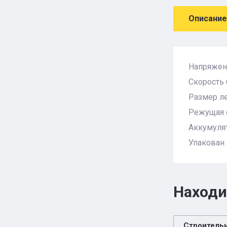
Описание
Напряжени
Скорость 
Размер ле
Режущая с
Аккумулят
Упакован
Находи
Строитель