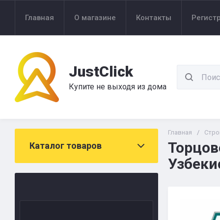
Главная
О магазине
Контакты
Регист
JustClick
Купите не выходя из дома
Главная
/
Стро
Торцов
Каталог товаров
Узбеки