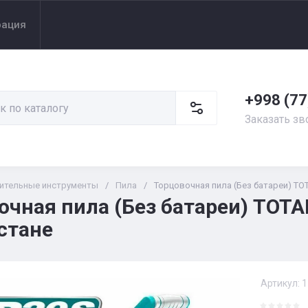
рация
+998 (77
Заказать зв
ительные инструменты
/
Пила
/
Торцовочная пила (Без батареи) TO
очная пила (Без батареи) TOTA
стане
Артикул:
1