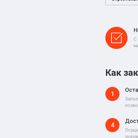
Н
С
м
Как за
Оста
1
Запол
позво
Дост
4
Осуще
указа