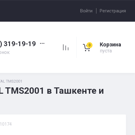
Войти
Регистрация
) 319-19-19
Корзина
0
пуста
онок
TAL TMS2001
L TMS2001 в Ташкенте и
10174