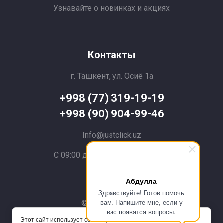
Узнавайте о новинках и акциях
Контакты
г. Ташкент, ул. Осиё 1a
+998 (77) 319-19-19
+998 (90) 904-99-46
Info@justclick.uz
С 09:00 до 21:00 без выходных
Абдулла
Здравствуйте! Готов помочь
вам. Напишите мне, если у
© 2024 JustClick
вас появятся вопросы.
Этот сайт использует cookie-файлы и
Powered by