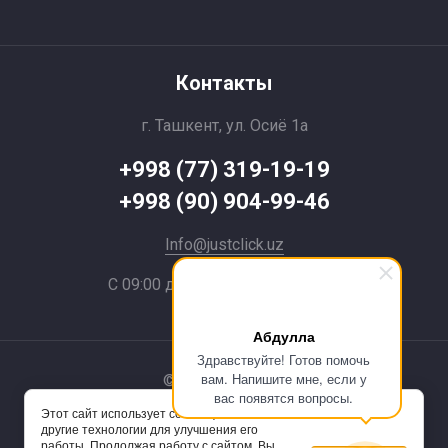
Контакты
г. Ташкент, ул. Осиё 1a
+998 (77) 319-19-19
+998 (90) 904-99-46
Info@justclick.uz
С 09:00 до 21:00 без выходных
Абдулла
Здравствуйте! Готов помочь
вам. Напишите мне, если у
© 2024 JustClick
вас появятся вопросы.
Этот сайт использует cookie-файлы и
Powered by
другие технологии для улучшения его
работы. Продолжая работу с сайтом, Вы