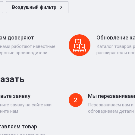
Воздушный фильтр
ам доверяют
Обновление к
 нами работают известные
Каталог товаров 
ировые производители
расширяется и по
казать
вьте заявку
Мы перезванивае
2
ните заявку на сайте или
Перезваниваем вам и
ните нам
обговариваем детали
авляем товар