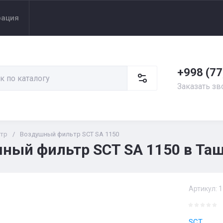
рация
+998 (77
Заказать зв
тр
/
Воздушный фильтр SCT SA 1150
ный фильтр SCT SA 1150 в Таш
Артикул:
1
SCT