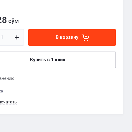
28
сўм
В корзину
Купить в 1 клик
авнению
ся
печатать