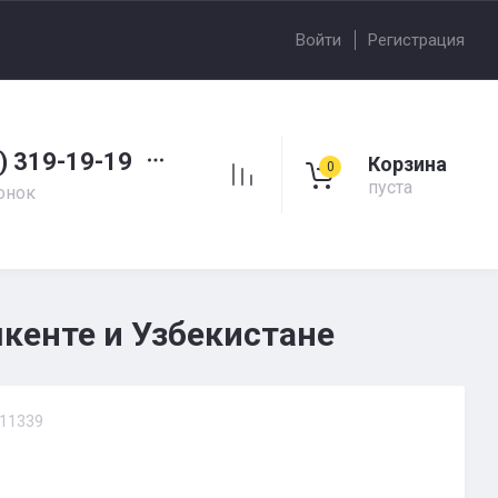
Войти
Регистрация
) 319-19-19
Корзина
0
пуста
онок
кенте и Узбекистане
11339