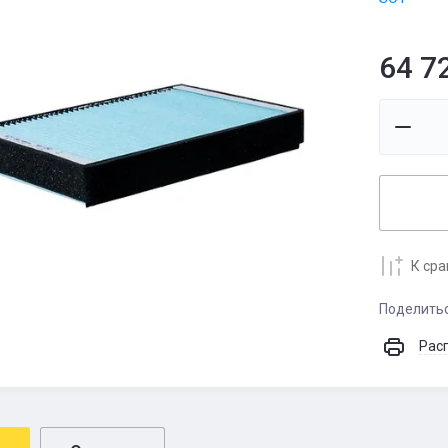
64 7
К ср
Поделить
Рас