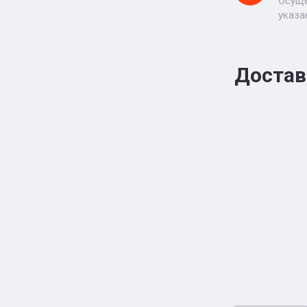
Осуще
указа
Достав