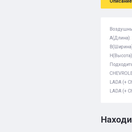
Описание
Воздушны
A(Длина):
B(Ширина)
H(Высота)
Подходить
CHEVROLET
LADA (+ Ch
LADA (+ Ch
Находи