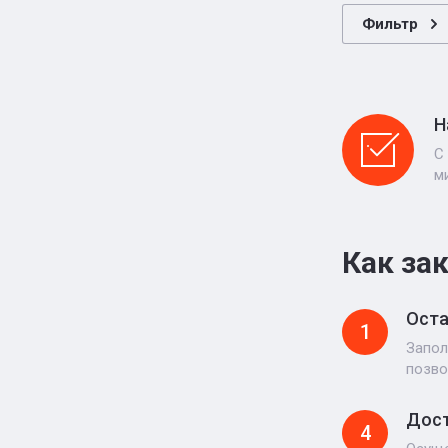
Фильтр
Н
С
м
Как за
Оста
1
Запол
позво
Дост
4