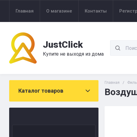
Главная
О магазине
Контакты
Регист
JustClick
Купите не выходя из дома
Главная
/
Филь
Воздуш
Каталог товаров