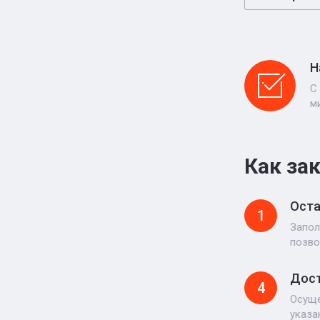
Н
С
м
Как за
Оста
1
Запол
позво
Дост
4
Осуще
указа