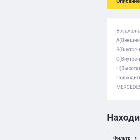
Описание
Воздушны
A(Внешний
B(Внутрен
C(Внутрен
H(Высота)
Подходить
MERCEDES-
Находи
Фильтр