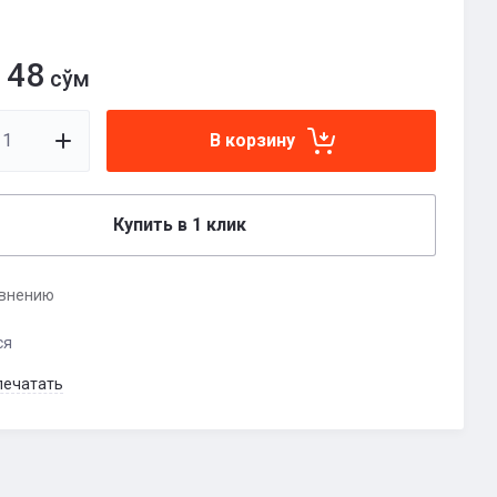
148
сўм
В корзину
Купить в 1 клик
авнению
ся
печатать