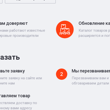
ам доверяют
Обновление к
 нами работают известные
Каталог товаров 
ировые производители
расширяется и по
казать
вьте заявку
Мы перезванивае
2
ните заявку на сайте или
Перезваниваем вам и
ните нам
обговариваем детали
авляем товар
ствляем доставку по
нному вами адресу