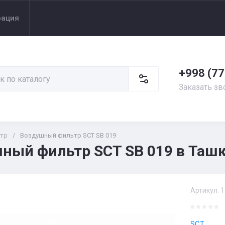
рация
+998 (77
Заказать зв
тр
/
Воздушный фильтр SCT SB 019
ный фильтр SCT SB 019 в Ташк
Артикул:
1
SCT