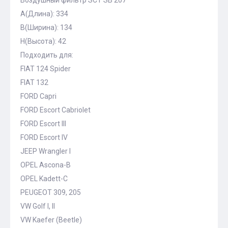
Воздушный фильтр SCT SB 207
A(Длина): 334
B(Ширина): 134
H(Высота): 42
Подходить для:
FIAT 124 Spider
FIAT 132
FORD Capri
FORD Escort Cabriolet
FORD Escort III
FORD Escort IV
JEEP Wrangler I
OPEL Ascona-B
OPEL Kadett-C
PEUGEOT 309, 205
VW Golf I, II
VW Kaefer (Beetle)