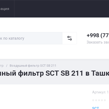
рация
+998 (77
Заказать зв
тр
/
Воздушный фильтр SCT SB 211
ный фильтр SCT SB 211 в Ташк
Артикул:
1
SCT