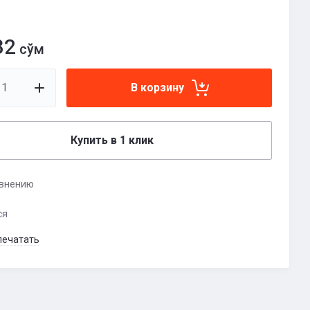
32
сўм
В корзину
Купить в 1 клик
авнению
ся
печатать