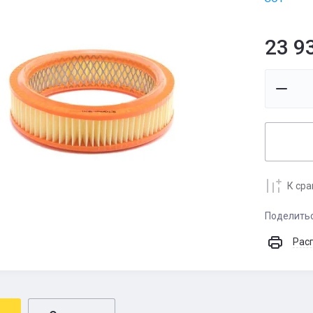
23 9
К ср
Поделить
Рас