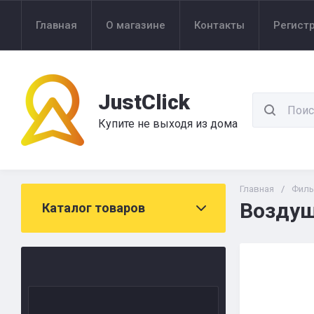
Главная
О магазине
Контакты
Регист
JustClick
Купите не выходя из дома
Главная
/
Филь
Воздуш
Каталог товаров