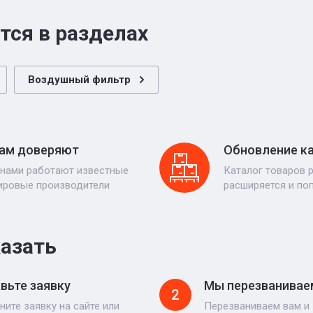
тся в разделах
Воздушный фильтр
ам доверяют
Обновление к
 нами работают известные
Каталог товаров 
ировые производители
расширяется и по
казать
вьте заявку
Мы перезванивае
2
ните заявку на сайте или
Перезваниваем вам и