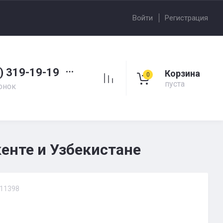
Войти
Регистрация
) 319-19-19
Корзина
0
пуста
онок
енте и Узбекистане
11398