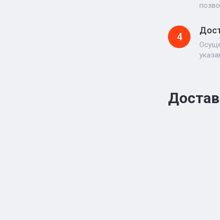
позво
Дост
4
Осуще
указа
Достав