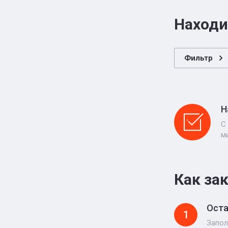
Находи
Фильтр
Н
С
м
Как за
Оста
1
Запол