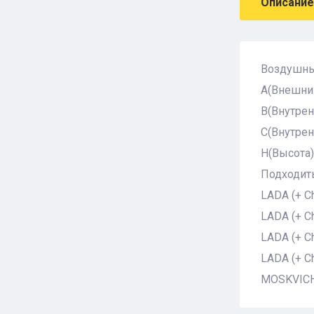
Описание
Воздушны
A(Внешний
B(Внутрен
C(Внутрен
H(Высота)
Подходить
LADA (+ C
LADA (+ Ch
LADA (+ Ch
LADA (+ Ch
MOSKVICH 