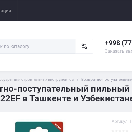
рация
+998 (77
Заказать зв
ссуары для строительных инструментов
/
Возвратно-поступательный
тно-поступательный пильный 
22EF в Ташкенте и Узбекистан
Артикул:
1