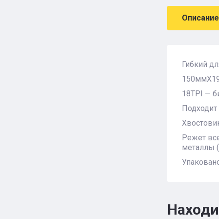
Описание
Гибкий дл
150ммX1
18TPI — 
Подходит
Хвостовик
Режет вс
металлы (
Упакован
Находи