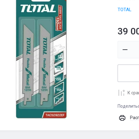
TOTAL
39 0
К ср
Поделить
Рас