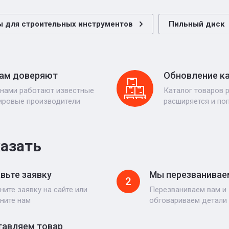
ы для строительных инструментов
Пильный диск
ам доверяют
Обновление к
 нами работают известные
Каталог товаров 
ировые производители
расширяется и по
казать
вьте заявку
Мы перезванивае
2
ните заявку на сайте или
Перезваниваем вам и
ните нам
обговариваем детали
авляем товар