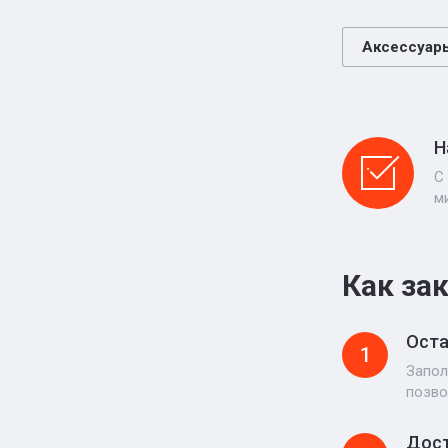
Аксессуар
Н
С
м
Как за
Оста
1
Запол
позво
Дост