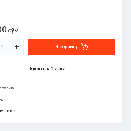
00
сўм
В корзину
Купить в 1 клик
авнению
ся
печатать