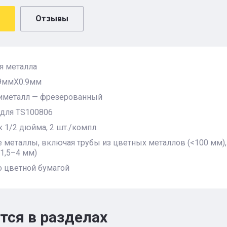
Отзывы
я металла
9ммX0.9мм
биметалл — фрезерованный
 для TS100806
 1/2 дюйма, 2 шт./компл.
е металлы, включая трубы из цветных металлов (<100 мм
1,5–4 мм)
о цветной бумагой
тся в разделах