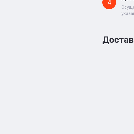
4
Осуще
указа
Достав