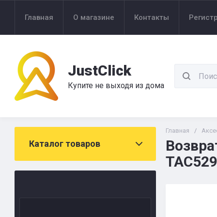
Главная
О магазине
Контакты
Регист
JustClick
Купите не выходя из дома
Главная
/
Аксе
Возвра
Каталог товаров
TAC529