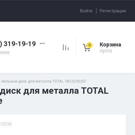
Войти
Регистрация
) 319-19-19
Корзина
0
пуста
онок
 пильный диск для металла TOTAL TAC52922EF
диск для металла TOTAL
е
10536