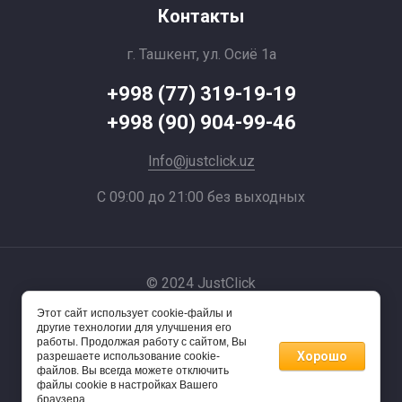
Контакты
г. Ташкент, ул. Осиё 1a
+998 (77) 319-19-19
+998 (90) 904-99-46
Info@justclick.uz
С 09:00 до 21:00 без выходных
© 2024 JustClick
Этот сайт использует cookie-файлы и
Powered by
другие технологии для улучшения его
работы. Продолжая работу с сайтом, Вы
Хорошо
разрешаете использование cookie-
файлов. Вы всегда можете отключить
файлы cookie в настройках Вашего
браузера.